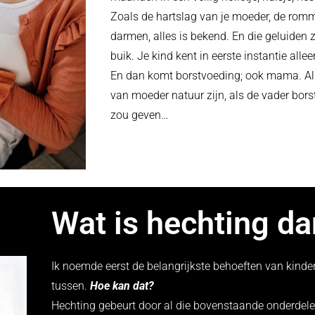
Zoals de hartslag van je moeder, de rom
darmen, alles is bekend. En die geluiden z
buik. Je kind kent in eerste instantie all
En dan komt borstvoeding; ook mama. Al 
van moeder natuur zijn, als de vader bors
zou geven…
Wat is hechting d
Ik noemde eerst de belangrijkste behoeften van kinder
tussen.
Hoe kan dat?
Hechting gebeurt door al die bovenstaande onderdelen