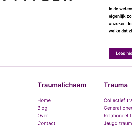
In de weten
eigenlijk z
onzeker. In
welke dat zi
Lees hie
Traumalichaam
Trauma
Home
Collectief t
Blog
Generatione
Over
Relationeel 
Contact
Jeugd trau