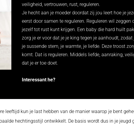
veiligheid, vertrouwen, rust, reguleren.
Je hecht aan je moeder doordat zij jou leert hoe je jez
eerst door samen te reguleren. Reguleren wil zeggen d
jezelf tot rust kunt krijgen. Een baby die hard huilt p
zorg je er voor dat je je king tegen je aanhoudt, zodat 
je sussende stem, je warmte, je liefde. Deze troost zor
komt. Dat is reguleren. Middels liefde, aanraking, veiligh
dat je er toe doet.
Interessant he?
re leeftijd kun je last hebben van de manier waarop je bent gehe
aalde hechtingsstijl ontwikkelt. De basis wordt dus in je jeugd