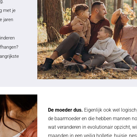
ng.
g met je
e jaren
kinderen
 afhangen?
angrijkste
De moeder dus.
Eigenlijk ook wel logisc
de baarmoeder en die hebben mannen nog a
wat veranderen in evolutionair opzicht, w
maanden in een veilig holletje, huisje, nest