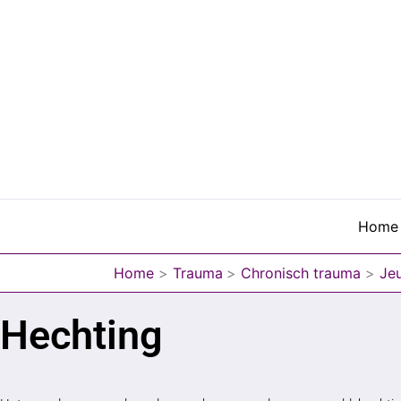
Ga
naar
de
inhoud
Home
Home
Trauma
Chronisch trauma
Je
Hechting