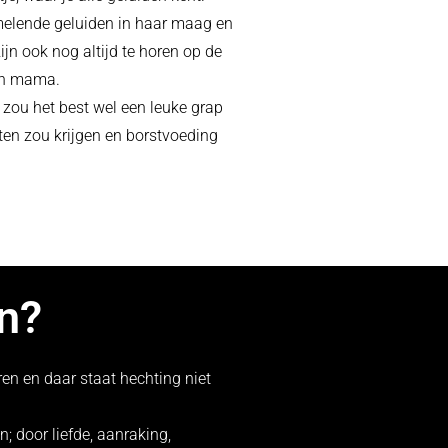
melende geluiden in haar maag en
ijn ook nog altijd te horen op de
een mama.
zou het best wel een leuke grap
ten zou krijgen en borstvoeding
an?
en en daar staat hechting niet
; door liefde, aanraking,