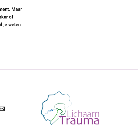
oment. Maar
eker of
l je weten